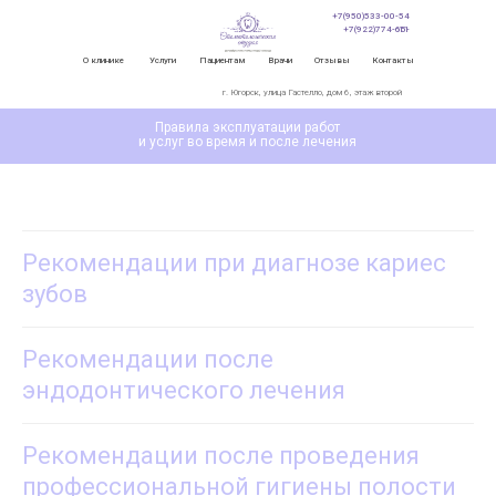
+7(950)533-00-54
+7(922)774-65-11
О клинике
Услуги
Пациентам
Врачи
Отзывы
Контакты
г. Югорск, улица Гастелло, дом 6, этаж второй
Правила эксплуатации работ
и услуг во время и после лечения
Рекомендации при диагнозе кариес
зубов
Рекомендации после
эндодонтического лечения
Рекомендации после проведения
профессиональной гигиены полости